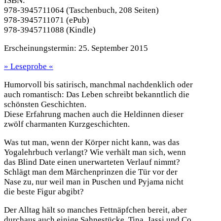
ISBN:
978-3945711064 (Taschenbuch, 208 Seiten)
978-3945711071 (ePub)
978-3945711088 (Kindle)
Erscheinungstermin:
25. September 2015
» Leseprobe «
Humorvoll bis satirisch, manchmal nachdenklich oder
auch romantisch: Das Leben schreibt bekanntlich die
schönsten Geschichten.
Diese Erfahrung machen auch die Heldinnen dieser
zwölf charmanten Kurzgeschichten.
Was tut man, wenn der Körper nicht kann, was das
Yogalehrbuch verlangt? Wie verhält man sich, wenn
das Blind Date einen unerwarteten Verlauf nimmt?
Schlägt man dem Märchenprinzen die Tür vor der
Nase zu, nur weil man in Puschen und Pyjama nicht
die beste Figur abgibt?
Der Alltag hält so manches Fettnäpfchen bereit, aber
durchaus auch einige Sahnestücke. Tina, Jassi und Co.